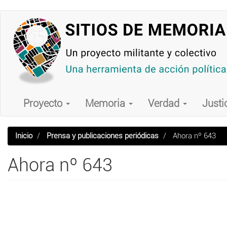
Pasar
al
contenido
principal
Main
navigation
Proyecto
Memoria
Verdad
Justi
Inicio
Prensa y publicaciones periódicas
Ahora nº 643
Ahora nº 643