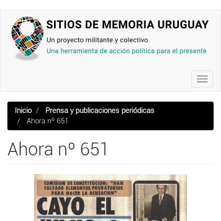
Pasar
al
contenido
principal
Toggl
navig
Inicio
Prensa y publicaciones periódicas
Ahora nº 651
Ahora nº 651