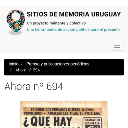
Pasar
al
contenido
principal
Toggl
navig
Inicio
Prensa y publicaciones periódicas
Ahora nº 694
Ahora nº 694