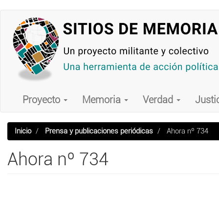
Pasar
al
contenido
principal
Main
navigation
Proyecto
Memoria
Verdad
Justi
Inicio
Prensa y publicaciones periódicas
Ahora nº 734
Ahora nº 734