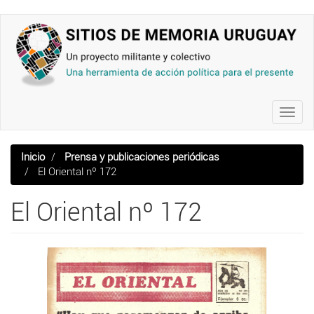
Pasar
al
contenido
principal
Toggl
navig
Inicio
Prensa y publicaciones periódicas
El Oriental nº 172
El Oriental nº 172