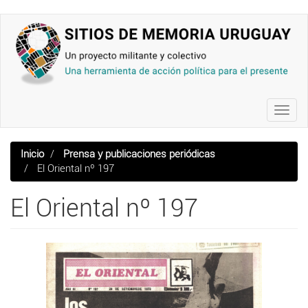
Pasar
al
contenido
principal
Toggl
navig
Inicio
Prensa y publicaciones periódicas
El Oriental nº 197
El Oriental nº 197