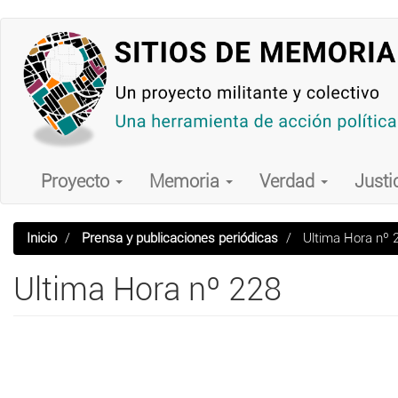
Pasar
al
contenido
principal
Main
navigation
Proyecto
Memoria
Verdad
Justi
Inicio
Prensa y publicaciones periódicas
Ultima Hora nº 
Ultima Hora nº 228