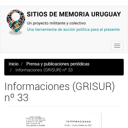
Pasar
al
contenido
principal
Toggl
navig
Inicio
Prensa y publicaciones periódicas
Informaciones (GRISUR) nº 33
Informaciones (GRISUR)
nº 33