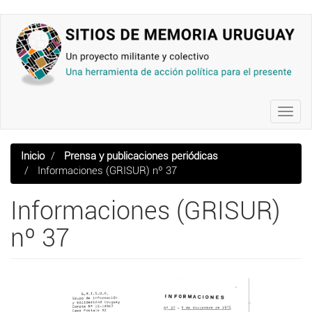
Pasar
al
contenido
principal
Toggl
navig
Inicio
Prensa y publicaciones periódicas
Informaciones (GRISUR) nº 37
Informaciones (GRISUR)
nº 37