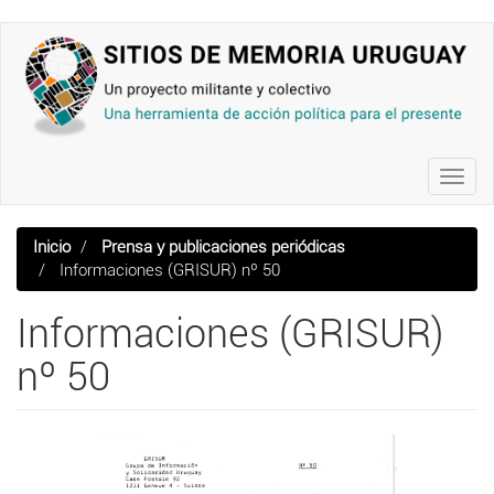
Pasar
al
contenido
principal
Toggl
navig
Inicio
Prensa y publicaciones periódicas
Informaciones (GRISUR) nº 50
Informaciones (GRISUR)
nº 50