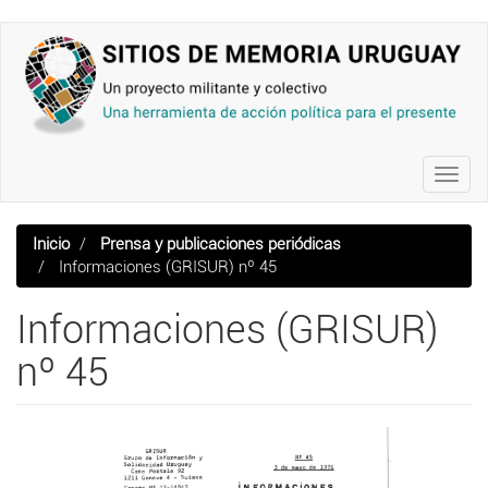
Pasar
al
contenido
principal
Toggl
navig
Inicio
Prensa y publicaciones periódicas
Informaciones (GRISUR) nº 45
Informaciones (GRISUR)
nº 45