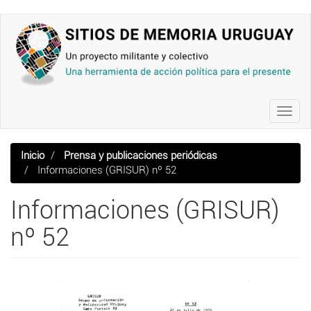
Pasar
al
contenido
principal
Toggl
navig
Inicio
Prensa y publicaciones periódicas
Informaciones (GRISUR) nº 52
Informaciones (GRISUR)
nº 52