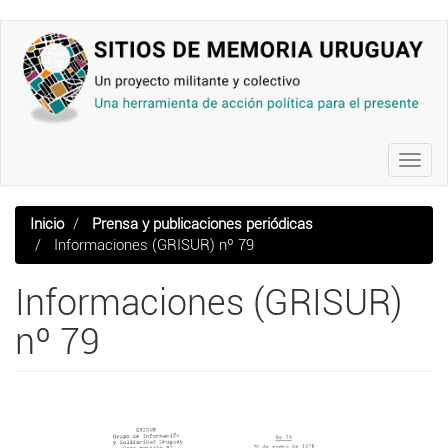
Pasar
al
contenido
principal
Toggl
navig
Inicio
Prensa y publicaciones periódicas
Informaciones (GRISUR) nº 79
Informaciones (GRISUR)
nº 79