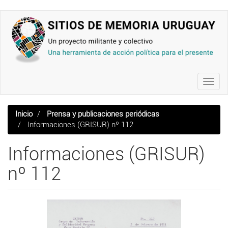
Pasar
al
contenido
principal
Toggl
navig
Inicio
Prensa y publicaciones periódicas
Informaciones (GRISUR) nº 112
Informaciones (GRISUR)
nº 112