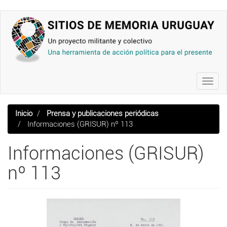
Pasar
al
contenido
principal
Toggl
navig
Inicio
Prensa y publicaciones periódicas
Informaciones (GRISUR) nº 113
Informaciones (GRISUR)
nº 113