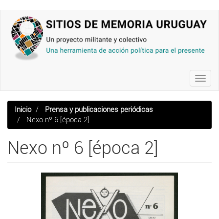
Pasar
al
contenido
principal
Toggl
navig
Inicio
Prensa y publicaciones periódicas
Nexo nº 6 [época 2]
Nexo nº 6 [época 2]