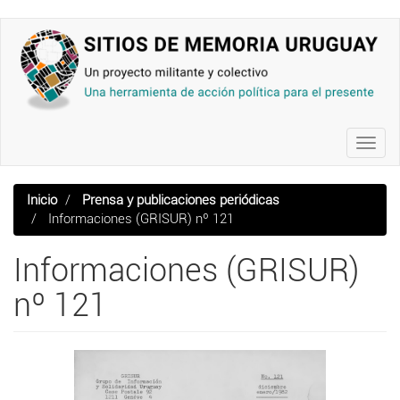
Pasar
al
contenido
principal
Toggl
navig
Inicio
Prensa y publicaciones periódicas
Informaciones (GRISUR) nº 121
Informaciones (GRISUR)
nº 121