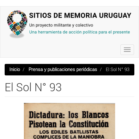
Pasar
al
contenido
principal
Toggl
navig
Inicio
Prensa y publicaciones periódicas
El Sol N° 93
El Sol N° 93