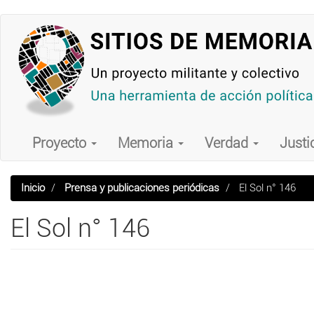
Pasar
al
contenido
principal
Main
navigation
Proyecto
Memoria
Verdad
Justi
Inicio
Prensa y publicaciones periódicas
El Sol n° 146
El Sol n° 146