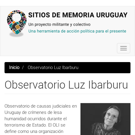
Pasar
al
contenido
principal
Toggl
navig
Inicio
Observatorio Luz Ibarburu
Observatorio Luz Ibarburu
Observatorio de causas judiciales en
Uruguay de crímenes de lesa
humanidad ocurridos durante el
terrorismo de Estado. El OLI se
define como una organización