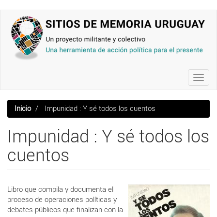
Pasar
al
contenido
principal
Toggl
navig
Inicio
Impunidad : Y sé todos los cuentos
Impunidad : Y sé todos los
cuentos
Libro que compila y documenta el
proceso de operaciones políticas y
debates públicos que finalizan con la