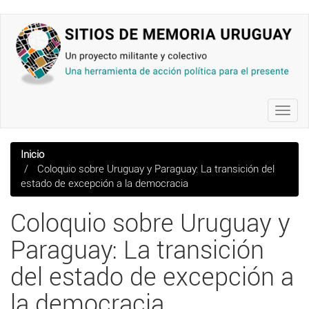
Pasar
al
contenido
principal
Toggl
navig
Inicio
Coloquio sobre Uruguay y Paraguay: La transición del
estado de excepción a la democracia
Coloquio sobre Uruguay y
Paraguay: La transición
del estado de excepción a
la democracia