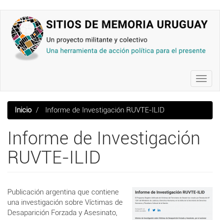
Pasar
al
contenido
principal
Toggl
navig
Inicio
Informe de Investigación RUVTE-ILID
Informe de Investigación
RUVTE-ILID
Publicación argentina que contiene
una investigación sobre Víctimas de
Desaparición Forzada y Asesinato,