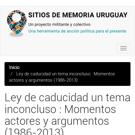
Pasar
al
contenido
principal
Toggl
navig
Inicio
Ley de caducidad un tema inconcluso : Momentos
actores y argumentos (1986-2013)
Ley de caducidad un tema
inconcluso : Momentos
actores y argumentos
(1986-2013)