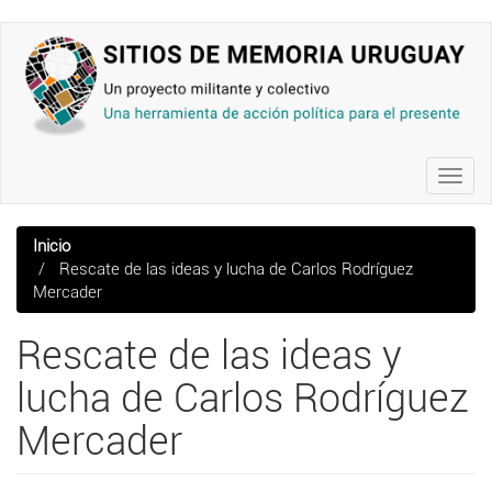
Pasar
al
contenido
principal
Toggl
navig
Inicio
Rescate de las ideas y lucha de Carlos Rodríguez
Mercader
Rescate de las ideas y
lucha de Carlos Rodríguez
Mercader