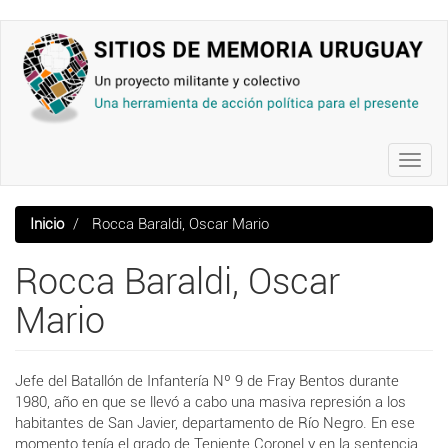
Pasar
al
contenido
principal
Toggl
navig
Inicio
Rocca Baraldi, Oscar Mario
Rocca Baraldi, Oscar
Mario
Jefe del Batallón de Infantería Nº 9 de Fray Bentos durante
1980, año en que se llevó a cabo una masiva represión a los
habitantes de
San Javier, departamento de Río Negro. En ese
momento tenía el grado de
Teniente Coronel y en la sentencia