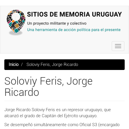
Pasar
al
contenido
principal
Toggl
navig
Inicio
Soloviy Feris, Jorge Ricardo
Soloviy Feris, Jorge
Ricardo
Jorge Ricardo Soloviy Feris es un represor uruguayo, que
alcanzó el grado de Capitán del Ejército uruguayo.
Se desempeñó simultáneamente como Oficial S3 (encargado