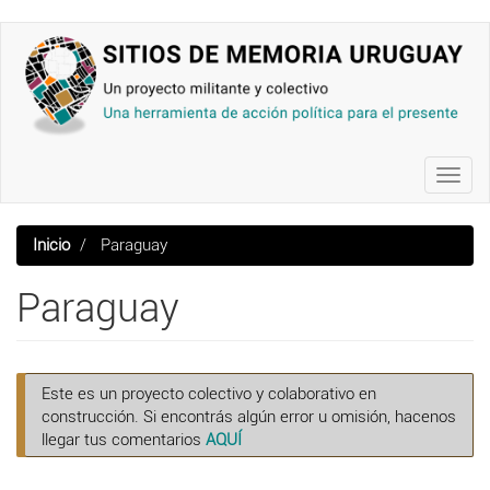
Pasar
al
contenido
principal
Toggl
navig
Inicio
Paraguay
Paraguay
Este es un proyecto colectivo y colaborativo en
construcción. Si encontrás algún error u omisión, hacenos
llegar tus comentarios
AQUÍ