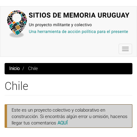
Pasar
al
contenido
principal
Toggl
navig
Inicio
Chile
Chile
Este es un proyecto colectivo y colaborativo en
construcción. Si encontrás algún error u omisión, hacenos
llegar tus comentarios
AQUÍ