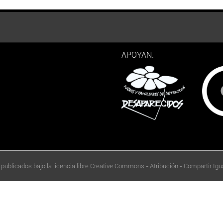
APOYAN:
 publicados bajo la licencia libre Creative Commons - Atribución - Compartir Igua