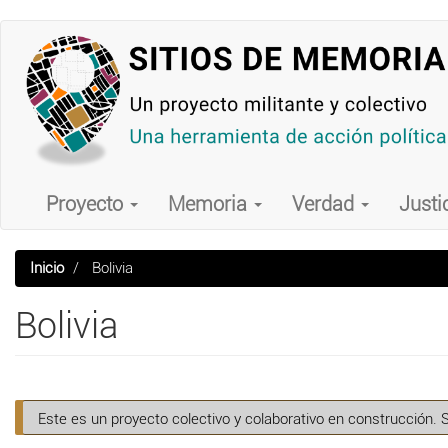
Pasar
al
contenido
principal
Main
navigation
Proyecto
Memoria
Verdad
Justi
Inicio
Bolivia
Bolivia
Este es un proyecto colectivo y colaborativo en construcción. 