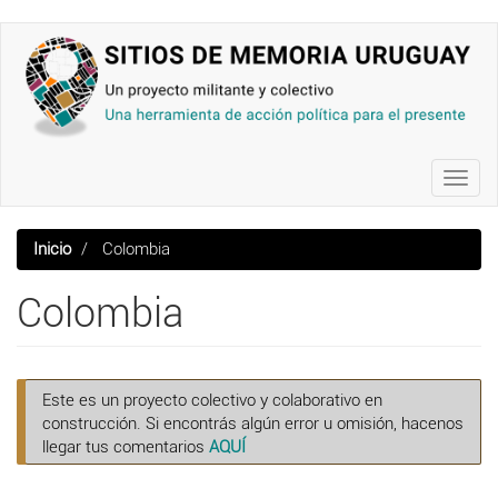
Pasar
al
contenido
principal
Toggl
navig
Inicio
Colombia
Colombia
Este es un proyecto colectivo y colaborativo en
construcción. Si encontrás algún error u omisión, hacenos
llegar tus comentarios
AQUÍ