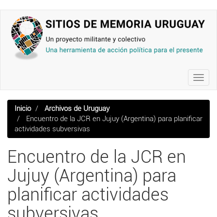
Pasar
al
contenido
principal
Toggl
navig
Inicio
Archivos de Uruguay
Encuentro de la JCR en Jujuy (Argentina) para planificar
actividades subversivas
Encuentro de la JCR en
Jujuy (Argentina) para
planificar actividades
subversivas