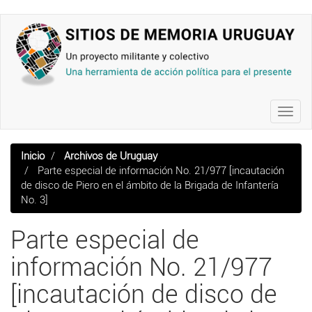
Pasar
al
contenido
principal
Toggl
navig
Inicio
Archivos de Uruguay
Parte especial de información No. 21/977 [incautación
de disco de Piero en el ámbito de la Brigada de Infantería
No. 3]
Parte especial de
información No. 21/977
[incautación de disco de