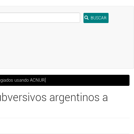
BUSCAR
efugiados usando ACNUR]
ubversivos argentinos a