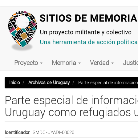
Pasar
al
contenido
principal
Main
navigation
Proyecto
Memoria
Verdad
Justi
Inicio
Archivos de Uruguay
Parte especial de informació
Parte especial de informac
Uruguay como refugiados
Identificador
SMDC-UYADI-00020