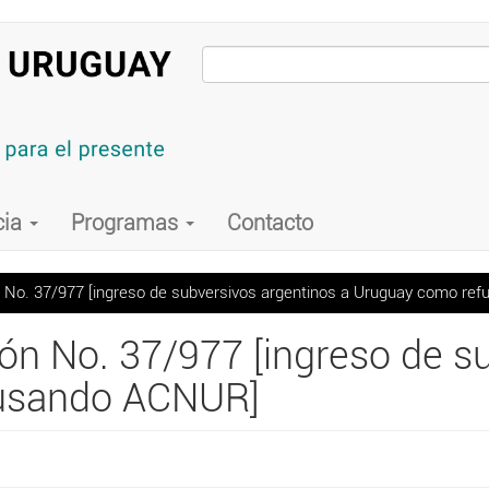
cia
Programas
Contacto
n No. 37/977 [ingreso de subversivos argentinos a Uruguay como r
ión No. 37/977 [ingreso de s
 usando ACNUR]