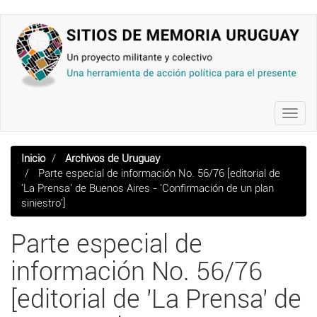
Pasar
al
contenido
principal
Toggl
navig
Inicio
Archivos de Uruguay
Parte especial de información No. 56/76 [editorial de
'La Prensa' de Buenos Aires - 'Confirmación de un plan
siniestro']
Parte especial de
información No. 56/76
[editorial de 'La Prensa' de