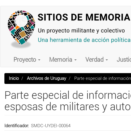
Pasar
al
contenido
principal
Main
navigation
Proyecto
Memoria
Verdad
Justi
Inicio
Archivos de Uruguay
Parte especial de información 
Parte especial de informaci
esposas de militares y auto
Identificador
SMDC-UYDEI-00064