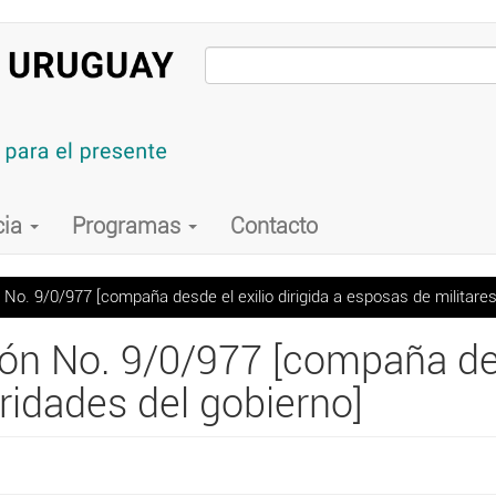
cia
Programas
Contacto
No. 9/0/977 [compaña desde el exilio dirigida a esposas de militares
ón No. 9/0/977 [compaña desd
ridades del gobierno]