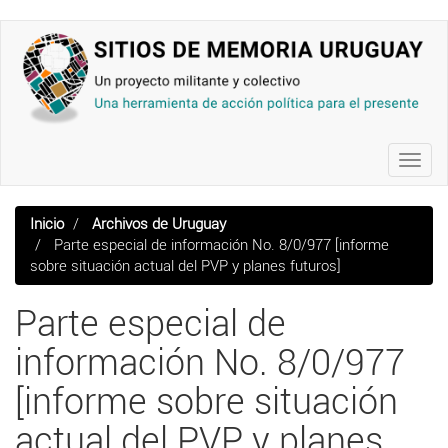
Pasar
al
contenido
principal
Toggl
navig
Inicio
Archivos de Uruguay
Parte especial de información No. 8/0/977 [informe
sobre situación actual del PVP y planes futuros]
Parte especial de
información No. 8/0/977
[informe sobre situación
actual del PVP y planes