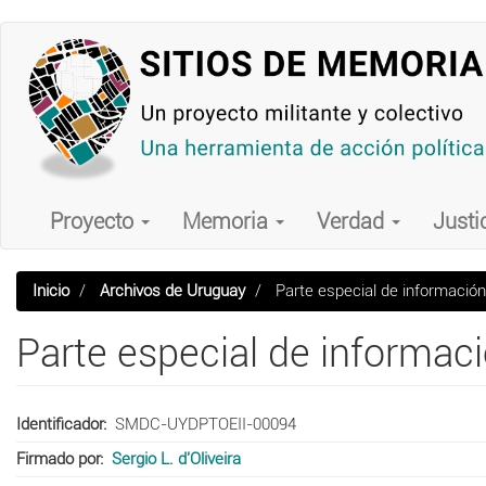
Pasar
al
contenido
principal
Main
navigation
Proyecto
Memoria
Verdad
Justi
Inicio
Archivos de Uruguay
Parte especial de información 
Parte especial de informaci
Identificador
SMDC-UYDPTOEII-00094
Firmado por
Sergio L. d'Oliveira