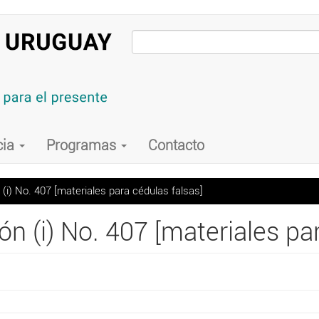
cia
Programas
Contacto
(i) No. 407 [materiales para cédulas falsas]
ón (i) No. 407 [materiales pa