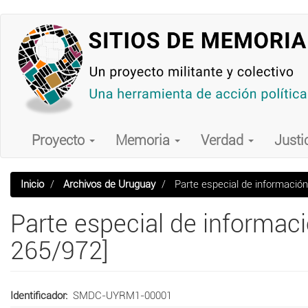
Pasar
al
contenido
principal
Main
navigation
Proyecto
Memoria
Verdad
Justi
Inicio
Archivos de Uruguay
Parte especial de información
Parte especial de informaci
265/972]
Identificador
SMDC-UYRM1-00001