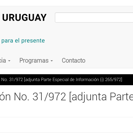
cia
Programas
Contacto
 No. 31/972 [adjunta Parte Especial de Información (i) 265/972]
ón No. 31/972 [adjunta Parte