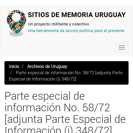
Pasar
al
contenido
principal
Toggl
navig
Inicio
Archivos de Uruguay
Parte especial de información No. 58/72 [adjunta Parte
Especial de Información (i) 348/72]
Parte especial de
información No. 58/72
[adjunta Parte Especial de
Información (i) 348/72]