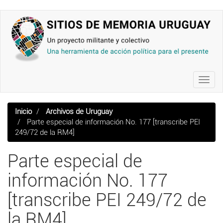
Pasar
al
contenido
principal
Toggl
navig
Inicio
Archivos de Uruguay
Parte especial de información No. 177 [transcribe PEI
249/72 de la RM4]
Parte especial de
información No. 177
[transcribe PEI 249/72 de
la RM4]