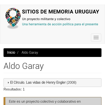
Pasar
al
contenido
principal
Toggl
navig
Inicio
Aldo Garay
Aldo Garay
El Círculo. Las vidas de Henry Engler
(2008)
Resultados: 1
Este es un proyecto colectivo y colaborativo en