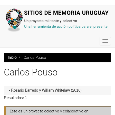
Pasar
al
contenido
principal
Toggl
navig
Inicio
Carlos Pouso
Carlos Pouso
Rosario Barredo y William Whitelaw
(2016)
Resultados: 1
Este es un proyecto colectivo y colaborativo en