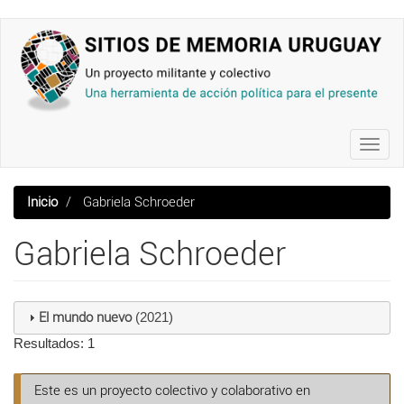
Pasar
al
contenido
principal
Toggl
navig
Inicio
Gabriela Schroeder
Gabriela Schroeder
El mundo nuevo
(2021)
Resultados: 1
Este es un proyecto colectivo y colaborativo en