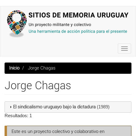
Pasar
al
contenido
principal
Toggl
navig
Inicio
Jorge Chagas
Jorge Chagas
El sindicalismo uruguayo bajo la dictadura
(1989)
Resultados: 1
Este es un proyecto colectivo y colaborativo en