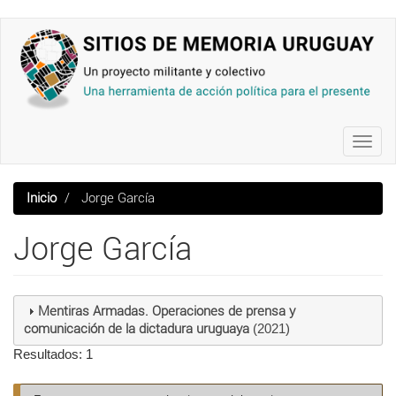
Pasar
al
contenido
principal
Toggl
navig
Inicio
Jorge García
Jorge García
Mentiras Armadas. Operaciones de prensa y
comunicación de la dictadura uruguaya
(2021)
Resultados: 1