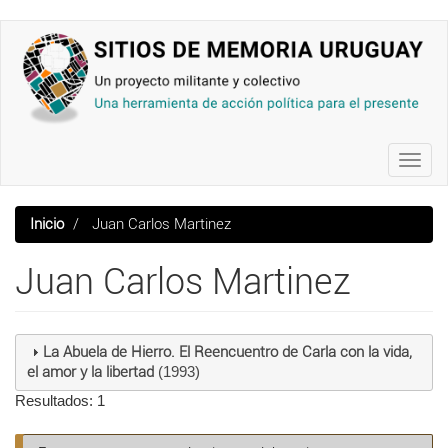
Pasar
al
contenido
principal
Toggl
navig
Inicio
Juan Carlos Martinez
Juan Carlos Martinez
La Abuela de Hierro. El Reencuentro de Carla con la vida,
el amor y la libertad
(1993)
Resultados: 1