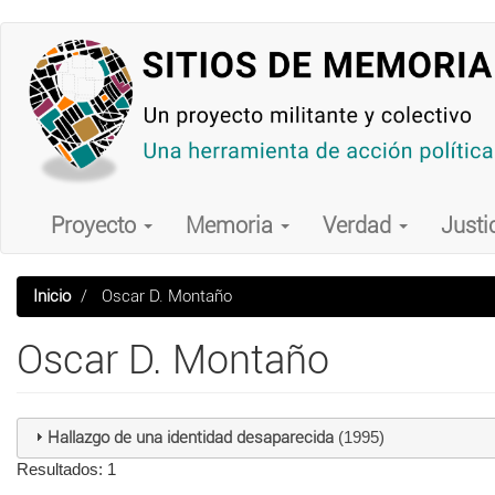
Pasar
al
contenido
principal
Main
navigation
Proyecto
Memoria
Verdad
Justi
Inicio
Oscar D. Montaño
Oscar D. Montaño
Hallazgo de una identidad desaparecida
(1995)
Resultados: 1