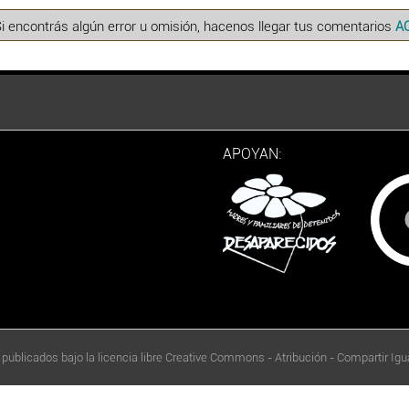
Si encontrás algún error u omisión, hacenos llegar tus comentarios
A
APOYAN:
 publicados bajo la licencia libre Creative Commons - Atribución - Compartir Igua