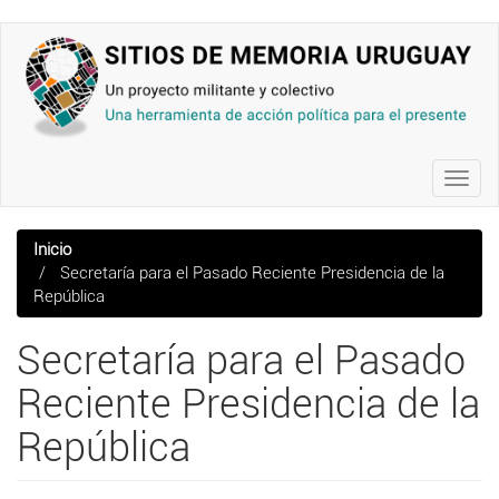
Pasar
al
contenido
principal
Toggl
navig
Inicio
Secretaría para el Pasado Reciente Presidencia de la
República
Secretaría para el Pasado
Reciente Presidencia de la
República