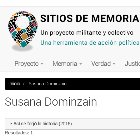
Pasar
al
contenido
principal
Main
navigation
Proyecto
Memoria
Verdad
Justi
Inicio
Susana Dominzain
Susana Dominzain
Así se forjó la historia
(2016)
Resultados: 1