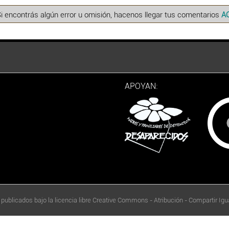
Si encontrás algún error u omisión, hacenos llegar tus comentarios
A
APOYAN:
 publicados bajo la licencia libre Creative Commons - Atribución - Compartir Igua